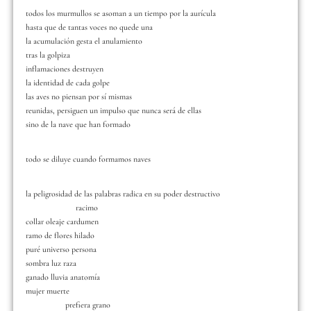
todos los murmullos se asoman a un tiempo por la aurícula
hasta que de tantas voces no quede una
la acumulación gesta el anulamiento
tras la golpiza
inflamaciones destruyen
la identidad de cada golpe
las aves no piensan por sí mismas
reunidas, persiguen un impulso que nunca será de ellas
sino de la nave que han formado
todo se diluye cuando formamos naves
la peligrosidad de las palabras radica en su poder destructivo
racimo
collar oleaje cardumen
ramo de flores hilado
puré universo persona
sombra luz raza
ganado lluvia anatomía
mujer muerte
prefiera grano