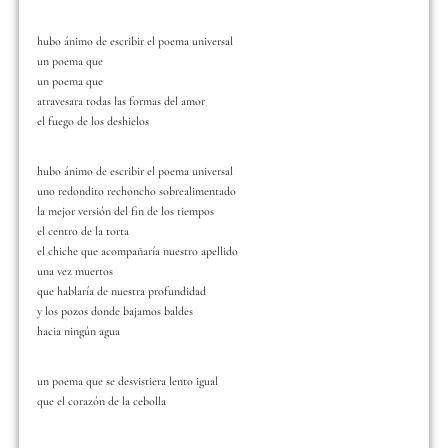
hubo ánimo de escribir el poema universal
un poema que
un poema que
atravesara todas las formas del amor
el fuego de los deshielos
hubo ánimo de escribir el poema universal
uno redondito rechoncho sobrealimentado
la mejor versión del fin de los tiempos
el centro de la torta
el chiche que acompañaría nuestro apellido
una vez muertos
que hablaría de nuestra profundidad
y los pozos donde bajamos baldes
hacia ningún agua
un poema que se desvistiera lento igual
que el corazón de la cebolla