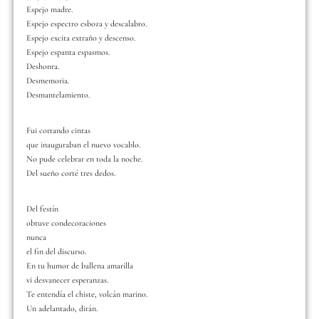
Espejo madre.
Espejo espectro esboza y descalabro.
Espejo excita extraño y descenso.
Espejo espanta espasmos.
Deshonra.
Desmemoria.
Desmantelamiento.
Fui cortando cintas
que inauguraban el nuevo vocablo.
No pude celebrar en toda la noche.
Del sueño corté tres dedos.
Del festín
obtuve condecoraciones
nunca
el fin del discurso.
En tu humor de ballena amarilla
vi desvanecer esperanzas.
Te entendía el chiste, volcán marino.
Un adelantado, dirán.