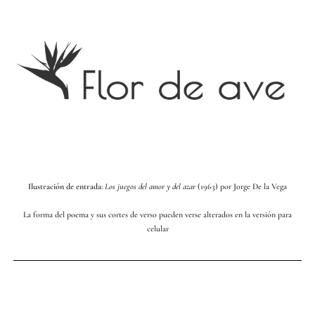
Ilustración de entrada
:
Los juegos del amor y del azar
(1963) por Jorge De la Vega
La forma del poema y sus cortes de verso pueden verse alterados en la versión para
celular