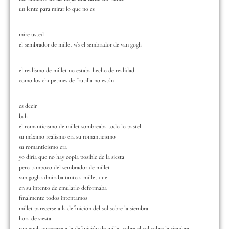
un lente para mirar lo que no es
mire usted
el sembrador de millet v/s el sembrador de van gogh
el realismo de millet no estaba hecho de realidad
como los chupetines de frutilla no están
es decir
bah
el romanticismo de millet sombreaba todo lo pastel
su máximo realismo era su romanticismo
su romanticismo era
yo diría que no hay copia posible de la siesta
pero tampoco del sembrador de millet
van gogh admiraba tanto a millet que
en su intento de emularlo deformaba
finalmente todos intentamos
millet parecerse a la definición del sol sobre la siembra
hora de siesta
van gogh parecerse a la definición de millet sobre el sol sobre la siembra