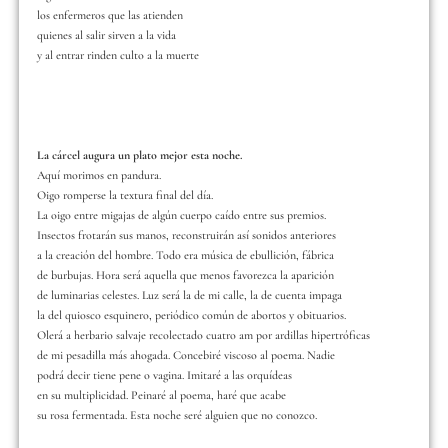
los enfermeros que las atienden
quienes al salir sirven a la vida
y al entrar rinden culto a la muerte
La cárcel augura un plato mejor esta noche.
Aquí morimos en pandura.
Oigo romperse la textura final del día.
La oigo entre migajas de algún cuerpo caído entre sus premios.
Insectos frotarán sus manos, reconstruirán así sonidos anteriores
a la creación del hombre. Todo era música de ebullición, fábrica
de burbujas. Hora será aquella que menos favorezca la aparición
de luminarias celestes. Luz será la de mi calle, la de cuenta impaga
la del quiosco esquinero, periódico común de abortos y obituarios.
Olerá a herbario salvaje recolectado cuatro am por ardillas hipertróficas
de mi pesadilla más ahogada. Concebiré viscoso al poema. Nadie
podrá decir tiene pene o vagina. Imitaré a las orquídeas
en su multiplicidad. Peinaré al poema, haré que acabe
su rosa fermentada. Esta noche seré alguien que no conozco.