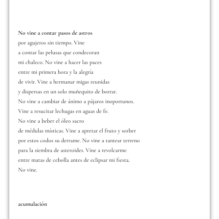
No vine a contar pasos de astros
por agujeros sin tiempo. Vine
a contar las pelusas que condecoran
mi chaleco. No vine a hacer las paces
entre mi primera hora y la alegría
de vivir. Vine a hermanar migas reunidas
y dispersas en un solo muñequito de borrar.
No vine a cambiar de ánimo a pájaros inoportunos.
Vine a resucitar lechugas en aguas de fe.
No vine a beber el óleo sacro
de médulas místicas. Vine a apretar el fruto y sorber
por estos codos su derrame. No vine a tantear terreno
para la siembra de asteroides. Vine a revolcarme
entre matas de cebolla antes de eclipsar mi fiesta.
No vine.
acumulación