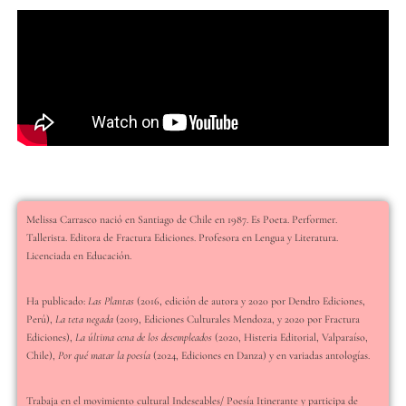
Melissa Carrasco nació en Santiago de Chile en 1987. Es Poeta. Performer.
Tallerista. Editora de Fractura Ediciones. Profesora en Lengua y Literatura.
Licenciada en Educación.
Ha publicado:
Las Plantas
(2016, edición de autora y 2020 por Dendro Ediciones,
Perú),
La teta negada
(2019, Ediciones Culturales Mendoza, y 2020 por Fractura
Ediciones),
La última cena de los desempleados
(2020, Histeria Editorial, Valparaíso,
Chile),
Por qué matar la poesía
(2024, Ediciones en Danza) y en variadas antologías.
Trabaja en el movimiento cultural Indeseables/ Poesía Itinerante y participa de