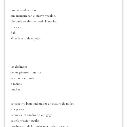
Fui cortando cintas
que inauguraban el nuevo vocablo.
No pude celebrar en toda la noche.
El espejo.
Bah.
Mi orfanato de espejos.
los deslindes
de los géneros literarios
siempre serán más
o menos
inútiles
la narrativa bien pudiera ser un cuadro de millet
y la poesía
la poesía un cuadro de van gogh
la deformación ocular
movimiento de las hojas una tarde sin viento