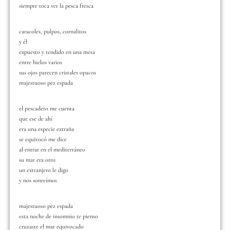
siempre toca ver la pesca fresca
caracoles, pulpos, cornalitos
y él
expuesto y tendido en una mesa
entre hielos varios
sus ojos parecen cristales opacos
majestuoso pez espada
el pescadero me cuenta
que ese de ahí
era una especie extraña
se equivocó me dice
al entrar en el mediterráneo
su mar era otro
un extranjero le digo
y nos sonreímos
majestuoso pez espada
esta noche de insomnio te pienso
cruzaste el mar equivocado