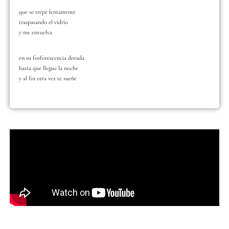
que se trepe lentamente
traspasando el vidrio
y me envuelva
en su fosforescencia dorada
hasta que llegue la noche
y al fin otra vez te sueñe