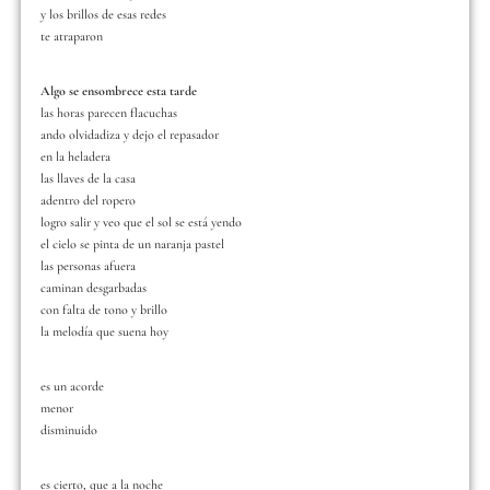
y los brillos de esas redes
te atraparon
Algo se ensombrece esta tarde
las horas parecen flacuchas
ando olvidadiza y dejo el repasador
en la heladera
las llaves de la casa
adentro del ropero
logro salir y veo que el sol se está yendo
el cielo se pinta de un naranja pastel
las personas afuera
caminan desgarbadas
con falta de tono y brillo
la melodía que suena hoy
es un acorde
menor
disminuido
es cierto, que a la noche