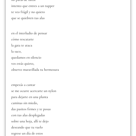
intento que entres a un tupper
te veo frágil y no quiero
que se quiebren tus alas
en el interludio de pensar
cómo rescatarte
la gata te ataca
la saco,
quedamos en silencio
vos estás quieto,
observo maravillada tu hermosura
empezás a cantar
se me ocurre acercarte un nylon
para dejarte en una planta
caminas sin miedo,
das pasitos firmes y te posas
con tus alas desplegadas
sobre una hoja, allí te dejo
deseando que tu vuelo
regrese un día de estos