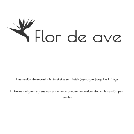
Ilustración de entrada
:
Intimidad de un tímido
(1963) por Jorge De la Vega
La forma del poema y sus cortes de verso pueden verse alterados en la versión para
celular