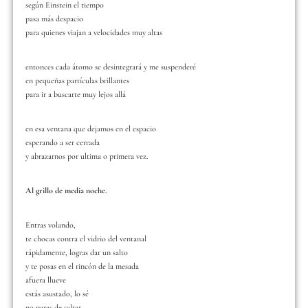
según Einstein el tiempo
pasa más despacio
para quienes viajan a velocidades muy altas
entonces cada átomo se desintegrará y me suspenderé
en pequeñas partículas brillantes
para ir a buscarte muy lejos allá
en esa ventana que dejamos en el espacio
esperando a ser cerrada
y abrazarnos por ultima o primera vez.
Al grillo de media noche.
Entras volando,
te chocas contra el vidrio del ventanal
rápidamente, logras dar un salto
y te posas en el rincón de la mesada
afuera llueve
estás asustado, lo sé
no paras de saltar