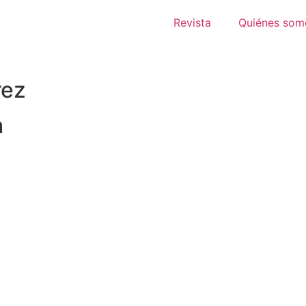
Revista
Quiénes som
rez
a