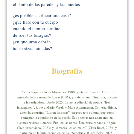
el llanto de las paredes y las puertas
¿es posible sacrificar una casa?
¿qué haré con tu cuerpo
cuando el tiempo termine
de roer tus bisagras?
¿en qué urna cabrán
tus cenizas mojadas?
Biografía
Cecilia Serpa nació en Morón, en 1980, y vive en Buenos Aires. Es
egresada de la carrera de Letras (UBA), y trabaja como lingüista, docente
e investigadora. Desde 2025, dirige la editorial de poesía “Tren
instantáneo”, junto a Mario Varela y Mara Ajzenmesser. Con esta última,
además, coordina “Lloran las rosas”, un proyecto cultural que busca
fomentar la circulación de la poesía. Sus poemas han aparecido en
distintas revistas literarias. Publicó las obras “Una brasa robada al fogón”
(Tren instantáneo, 2023) y “A veces, los animales” (Clara Beter, 2024) y
participó de la publicación colectiva “Simetrías” (Clara Beter, 2025).