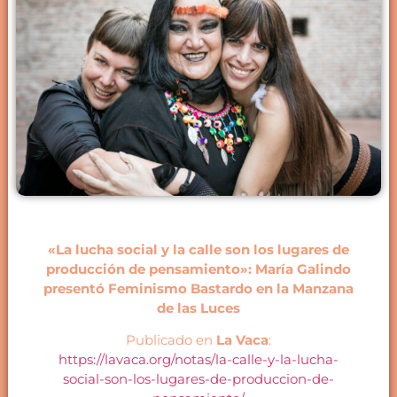
«La lucha social y la calle son los lugares de
producción de pensamiento»: María Galindo
presentó Feminismo Bastardo en la Manzana
de las Luces
Publicado en
La Vaca
:
https://lavaca.org/notas/la-calle-y-la-lucha-
social-son-los-lugares-de-produccion-de-